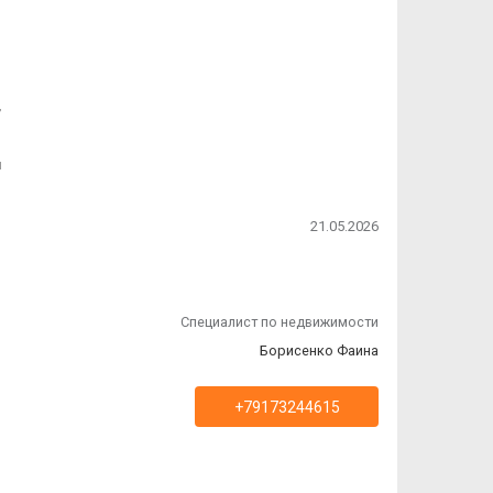
,
я
й
21.05.2026
Специалист по недвижимости
Борисенко Фаина
+79173244615