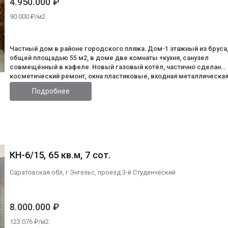
4.950.000 ₽
90.000 ₽/м2
Частный дом в районе городского пляжа. Дом-1 этажный из бруса
общей площадью 55 м2, в доме две комнаты +кухня, санузел
совмещённый в кафеле. Новый газовый котёл, частично сделан
косметический ремонт, окна пластиковые, входная металлическа
дверь, новая крыша. Участок 5 соток, на участке имеется 2-этажны
Подробнее
гараж на 2 авто, погреб, смотровая яма. Баня на дровах.
Плодоносящий сад.
КН-6/15, 65 кв.м, 7 сот.
Саратовская обл, г Энгельс, проезд 3-й Студенческий
8.000.000 ₽
123.076 ₽/м2