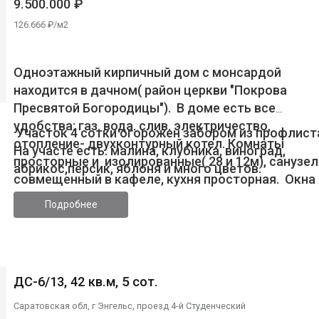
9.500.000 ₽
126.666 ₽/м2
Одноэтажный кирпичный дом с монсардой
находится в дачном( район церкви "Покрова
Пресвятой Богородицы"). В доме есть все
удобства: газ. вода. слив. электричество,
Участок 4 сотки огорожен забором из профлист
отопление- двухконтурный котел. Комнаты
На участе есть: малина, клубника, виноград,
просторные и изолированные( 28 и 12м), санузел
абрикос,персик, яблоня и много цветов.
совмещенный в кафеле, кухня просторная. Окна
пластиковые, напольное покрытие- ламинат, в
Подробнее
кухне и ванной - плитка. Новому владельцу
останется мебель в ванной комнате и садовый
инвентарь.
ДС-6/13, 42 кв.м, 5 сот.
Саратовская обл, г Энгельс, проезд 4-й Студенческий