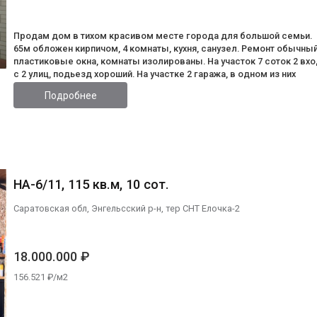
Продам дом в тихом красивом месте города для большой семьи.
65м обложен кирпичом, 4 комнаты, кухня, санузел. Ремонт обычный
пластиковые окна, комнаты изолированы. На участок 7 соток 2 вх
с 2 улиц, подьезд хороший. На участке 2 гаража, в одном из них
смотровая яма для авто, рядом баня и навес с зоной барбекю. На
Подробнее
баней и гаражом на 2 этаже комната отдыха. На участке яблоня,
груша, виноград, клубника, крыжовник, смородина. Остаётся мног
свободной земли для установки бассейна, качель и т.д. Удобное
расположение дома, выезды на Колотилова и на 19 школу по
недавно сделанной асфальтированной дороге. Показ в удобное д
вас время по предварительной договорённости.
НА-6/11, 115 кв.м, 10 сот.
Саратовская обл, Энгельсский р-н, тер СНТ Елочка-2
18.000.000 ₽
156.521 ₽/м2