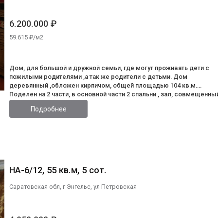
6.200.000 ₽
59.615 ₽/м2
Дом, для большой и дружной семьи, где могут проживать дети с
пожилыми родителями ,а так же родители с детьми. Дом
деревянный ,обложен кирпичом, общей площадью 104 кв.м.
Поделен на 2 части, в основной части 2 спальни , зал, совмещенны
санузел, просторная кухня, подполом большой погреб. Во второй
Подробнее
части-зал, темная комната и кухня, туалет на улице. Дом можно
соединить в один, т.к. перегородки сделаны не капитально
(заклеены обоями ).Вид отопления- АГВ, для подачи горячей воды
установлена газовая колонка, имеется сливная яма на 5 кубов. Так
имеются два отдельные входа и два отдельных заезда во двор. Н
участке площадью 9 соток земли имеется летний туалет и душ,
хозпостройки ,машиноместо для машин. Забор профлист. Не дале
НА-6/12, 55 кв.м, 5 сот.
от дома школа, детский садик ,магазины, хорошая транспортная
развязка в любой конец города, а так же в г. Саратов. В
Саратовская обл, г Энгельс, ул Петровская
собственности больше 5 лет. Рассмотрим любой вид расчета.