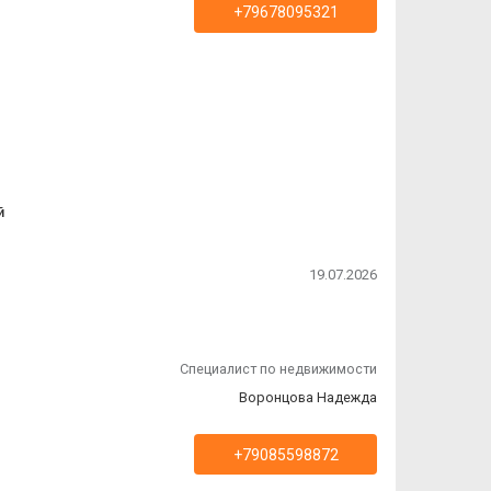
+79678095321
й
19.07.2026
 же
а
Специалист по недвижимости
ко
Воронцова Надежда
+79085598872