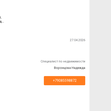
,
ода
д
о
27.04.2026
ля
Специалист по недвижимости
Воронцова Надежда
+79085598872