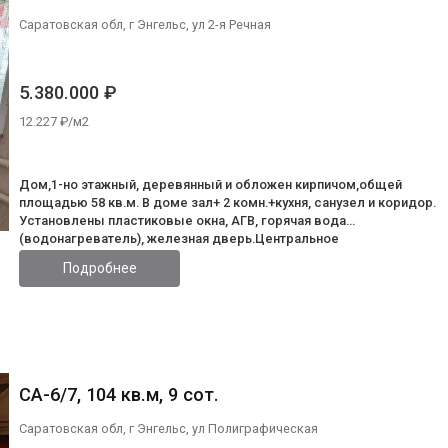
Саратовская обл, г Энгельс, ул 2-я Речная
5.380.000 ₽
12.227 ₽/м2
Дом,1-но этажный, деревянный и обложен кирпичом,общей
площадью 58 кв.м. В доме зал+ 2 комн.+кухня, санузел и коридор.
Установлены пластиковые окна, АГВ, горячая вода
(водонагреватель), железная дверь.Центральное
водоснабжение,сливная яма.На территорий участка площадью 4
Подробнее
сотки земли имеется плодоносящий сад, летняя кухня с плитой, ба
на дровах.Дом находится в живописном месте г. Энгельса, рядом
лес, озеро Став.Немаловажным является то, что дом расположен
тихом месте, где нет движения машин.Рядом г. Саратов ( мост в 7
минутах) и центр г. Энгельса (в 10 минутах). В шаговой доступности
школа, два детских сада, магазины и аптеки.
СА-6/7, 104 кв.м, 9 сот.
Саратовская обл, г Энгельс, ул Полиграфическая