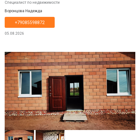
подключены. Участок 6 соток земли, огорожен забором.
Специалист по недвижимости
Инфраструктура развита, всё в шаговой доступности.
Воронцова Надежда
+79085598872
05.08.2026