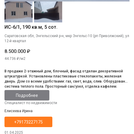
ИС-6/1, 190 кв.м, 5 сот.
Саратовская обл, Энгельсский р-н, мкр Энгельс-10 (рп Приволжский), ул
12-й квартал
8.500.000 ₽
44.736 ₽/м2
В продаже 2-этажный дом, блочный, фасад отделан декоративной
штукатуркой. Установлены пластиковые стеклопакеты, железная
дверь. Дом со всеми удобствами: газ, свет, вода, слив. Оборудована
система теплого пола. Просторный сан/узел, отделка кафелем.
Натяжные потолки, ламинат, стены под чистовую отделку. На первом
Подробнее
этаже - две изолированные спальни о больгая кухня-гостиная.
Поставлена лестница на второй этаж. Второй этаж обшит деревом,
Специалист по недвижимости
перегородок нет, батареи. Участок 5 соток, огорожен, есть
Елисеева Ирина
межевание. Подходит под сельскую ипотеку.
+79173227175
01.04.2025