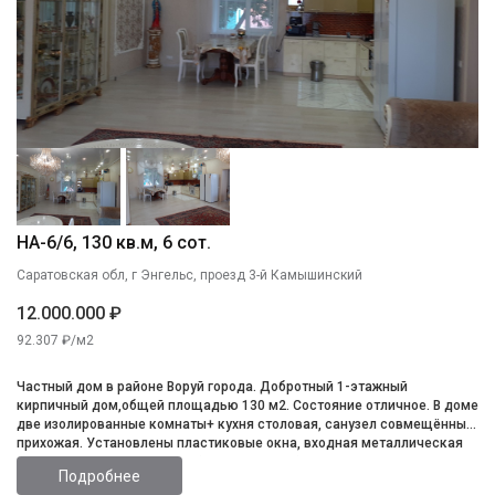
НА-6/6, 130 кв.м, 6 сот.
Саратовская обл, г Энгельс, проезд 3-й Камышинский
12.000.000 ₽
92.307 ₽/м2
Частный дом в районе Воруй города. Добротный 1-этажный
кирпичный дом,общей площадью 130 м2. Состояние отличное. В доме
две изолированные комнаты+ кухня столовая, санузел совмещённый,
прихожая. Установлены пластиковые окна, входная металлическая
дверь. Сделан современный качественный ремонт. Остаётся
Подробнее
встроенная кухня и частично мебель. Коммуникации все подведены и