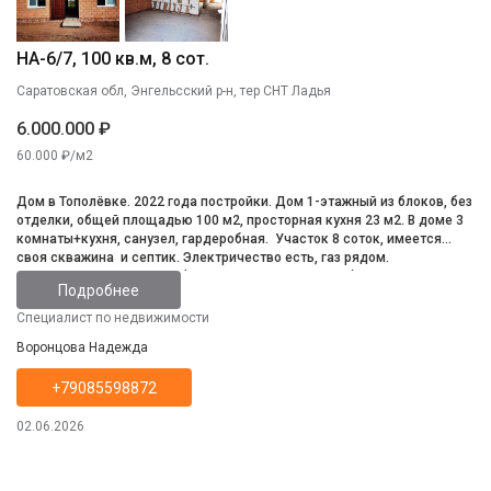
НА-6/7, 100 кв.м, 8 сот.
Саратовская обл, Энгельсский р-н, тер СНТ Ладья
6.000.000 ₽
60.000 ₽/м2
Дом в Тополёвке. 2022 года постройки. Дом 1-этажный из блоков, без
отделки, общей площадью 100 м2, просторная кухня 23 м2. В доме 3
комнаты+кухня, санузел, гардеробная. Участок 8 соток, имеется
своя скважина и септик. Электричество есть, газ рядом.
Установленны два котла (газовый и электрический), лестница, крыша
Подробнее
утеплена. До Волги 10 минут.
Специалист по недвижимости
Воронцова Надежда
+79085598872
02.06.2026