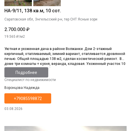
НА-9/11, 138 кв.м, 10 сот.
Саратовская обл, Энгельсский р-н, тер СНТ Ясные зори
2.700.000 ₽
19.565 ₽/м2
Уютная и ухоженная дача в районе Волжанки. Дом 2-этажный
кирпичный, отапливаемый, зимний вариант, отапливается дровянной
печью. Общей площадью 138 м2, сделан косметический ремонт. В
доме три комнаты + кухня, веранда, кладовая. Ухоженный участок 10
соток, имеется теплица, баня с комнатой отдыха, туалет, душ,
Подробнее
плодоносящий сад с большим количеством плодовых деревьев и
кустарников, парковка на 3 авто, огорожен забором. Всё остаётся.
Специалист по недвижимости
Рядом остановка.
Воронцова Надежда
+79085598872
03.08.2026