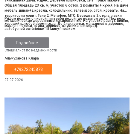
Уникальная дача. Адрес: деревня Ильиновка, СНТ "Трикотажные".
Общая площадь 23 кв. м, участок 6 соток. 2 комнаты + кухня. На даче
мебель диван+2 кресла, холодильник, телевизор, стол, кровать. На
территории ловит: Теле 2, Мегафон, МТС. Беседка в 2 стола, лавки
Рядом водоём с чистой питьевой водой где водится рыба. Подъезд
металлические деревянные лакированные. На участке растут: вишня,
хороший в любое время года. До электрички, магазинов в деревне,
марлен, яблоки, груша, абрикос, клубника, виноград.
автобусной остановки 15 минут пешком.
Подробнее
Специалист по недвижимости
Альмуханова Клара
+79272245878
27.07.2026