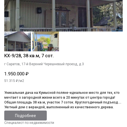
КХ-9/28, 38 кв.м, 7 сот.
г Саратов, 17-й Верхний Черешневый проезд, д 3
1.950.000 ₽
51.315 ₽/м2
Уникальная дача на Кумысной поляне-идеальное место для тех, кто
мечтает о загородной жизни всего в 20 минутах от центра города!
Общая площадь 38 кв.м, участок 7 соток. Круглогодичный подъезд.
Уютный дом с верандой, выполненный из качественного дерева.
Часть мебели остается. Вода из скважины. Свет круглогодично. На
Подробнее
участке предусмотрена уютная зона для шашлыка, где вы сможете
проводить время с семьей и друзьями. Также имеется летний душ
Специалист по недвижимости
для вашего удобства. Есть плодовые деревья, кустарники, хорошая