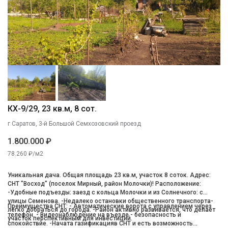
КХ-9/29, 23 кв.м, 8 сот.
г Саратов, 3-й Большой Семхозовский проезд
1.800.000 ₽
78.260 ₽/м2
Уникальная дача. Общая площадь 23 кв.м, участок 8 соток. Адрес:
СНТ "Восход" (поселок Мирный, район Молочки)! Расположение:
-Удобные подъезды: заезд с кольца Молочки и из Солнечного: с
улицы Семенова. -Недалеко остановки общественного транспорта-
Преимущества СНТ: - Автоматические ворота с управлением через
легко добраться до города. -Район активно развивается, что делает
телефон. - Видеонаблюдение на въезде - безопасность и
участок перспективным для инвестиций.
спокойствие. -Начата газификацияв СНТ и есть возможность