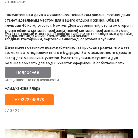
20.000 ₽/м2
Замечательная дача в живописном Ленинском районе. Уютная дача
станет идеальным местом для вашего отдыха и жизни. Общая
площадь 40 кв.м, участок 6 соток. Дом деревянный, стена со стороны
улицы обшита металлопрофилем, новый металлопрофиль на крыше,
Участок ровный и хорошо обработанный, имеются плодовые деревья,
фундамент надежный. Косметический ремонт.
ягодные кустарники, сортовой виноград, сортовая клубника.
Дача имеет сезонное водоснабжение, газ проходит рядом, что дает
возможность подключить его в будущем. Есть возможность сделать
заезд для машины на участок. Имеются уличные туалет и душ.
Большая емкость для воды. Участок оформлен в собственность,
сделано межевание.
Подробнее
Специалист по недвижимости
Альмуханова Клара
+79272245878
27.07.2026