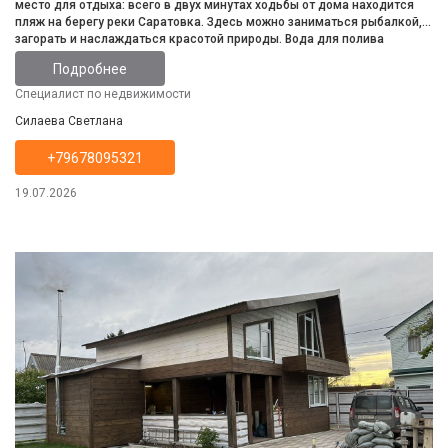
место для отдыха: всего в двух минутах ходьбы от дома находится
пляж на берегу реки Саратовка. Здесь можно заниматься рыбалкой,
загорать и наслаждаться красотой природы. Вода для полива
доступна почти весь день, отключение происходит только в ночное
Подробнее
время. На первом этаже расположены комната и кухня, на втором
этаже — ещё две комнаты, одна из которых имеет выход на балкон.
Специалист по недвижимости
Освещение работает круглый год. На участке есть хозяйственные
Силаева Светлана
постройки, туалет и летний душ. Также есть парковочное место. На
участке площадью 5 соток земли ,растут разнообразные плодовые
+79678095321
деревья: вишня, яблони, груши, малина, ежевика и виноград. Весной
цветут тюльпаны. Забор прочный и надёжный. Это место идеально
подходит для отдыха! Межевание проведено.
19.07.2026