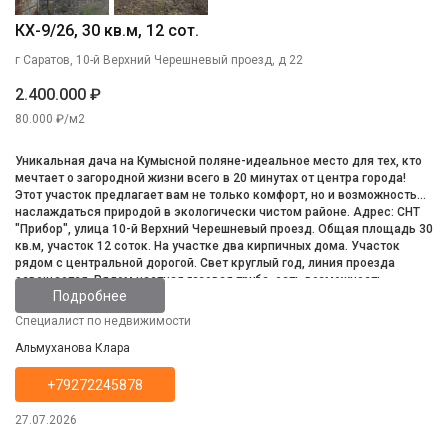
КХ-9/26, 30 кв.м, 12 сот.
г Саратов, 10-й Верхний Черешневый проезд, д 22
2.400.000 ₽
80.000 ₽/м2
Уникальная дача на Кумысной поляне-идеальное место для тех, кто
мечтает о загородной жизни всего в 20 минутах от центра города!
Этот участок предлагает вам не только комфорт, но и возможность
наслаждаться природой в экологически чистом районе. Адрес: СНТ
"Прибор", улица 10-й Верхний Черешневый проезд. Общая площадь 30
кв.м, участок 12 соток. На участке два кирпичных дома. Участок
рядом с центральной дорогой. Свет круглый год, линия проезда
освещается. Рядом частная газовая труба, есть возможность
Подробнее
провести газ себе на дачу. Зимой чистят центральные улицы, есть
рядом дачи, где проживают круглый год.
Специалист по недвижимости
Альмуханова Клара
+79272245878
27.07.2026