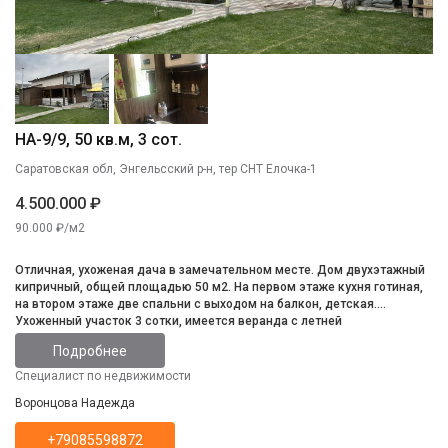
НА-9/9, 50 кв.м, 3 сот.
Саратовская обл, Энгельсский р-н, тер СНТ Елочка-1
4.500.000 ₽
90.000 ₽/м2
Отличная, ухоженая дача в замечательном месте. Дом двухэтажный
кипричный, общей площадью 50 м2. На первом этаже кухня готиная,
на втором этаже две спальни с выходом на балкон, детская.
Ухоженный участок 3 сотки, имеется веранда с летней
кухней, отдельностоящая постройка в которой находится санузел,
Подробнее
душ с водонагревателем и место под сауну и комнату отдыха.
Специалист по недвижимости
Воронцова Надежда
+79085598872