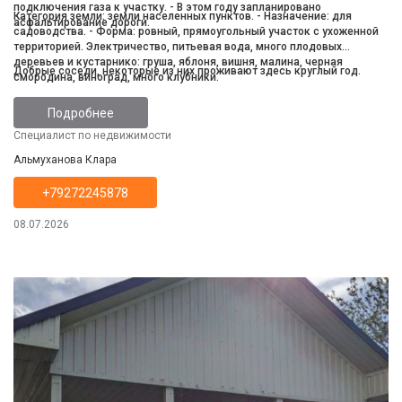
подключения газа к участку. - В этом году запланировано
Категория земли: земли населенных пунктов. - Назначение: для
асфальтирование дороги.
садоводства. - Форма: ровный, прямоугольный участок с ухоженной
территорией. Электричество, питьевая вода, много плодовых
деревьев и кустарнико: груша, яблоня, вишня, малина, черная
Добрые соседи, некоторые из них проживают здесь круглый год.
смородина, виноград, много клубники.
Подробнее
Специалист по недвижимости
Альмуханова Клара
+79272245878
08.07.2026