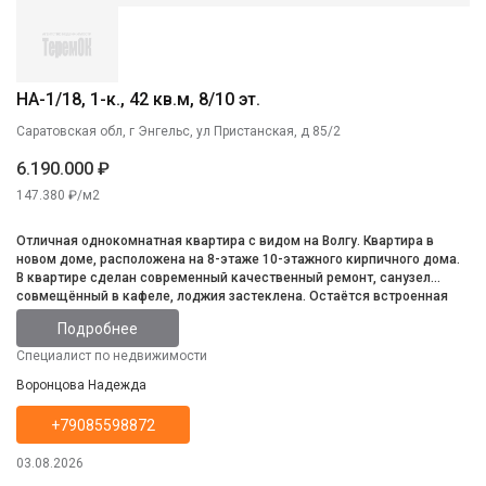
НА-1/18, 1-к., 42 кв.м, 8/10 эт.
Саратовская обл, г Энгельс, ул Пристанская, д 85/2
6.190.000 ₽
147.380 ₽/м2
Отличная однокомнатная квартира с видом на Волгу. Квартира в
новом доме, расположена на 8-этаже 10-этажного кирпичного дома.
В квартире сделан современный качественный ремонт, санузел
совмещённый в кафеле, лоджия застеклена. Остаётся встроенная
кухня и техника. Инфраструктура развита, всё в шаговой доступности.
Подробнее
Специалист по недвижимости
Воронцова Надежда
+79085598872
03.08.2026