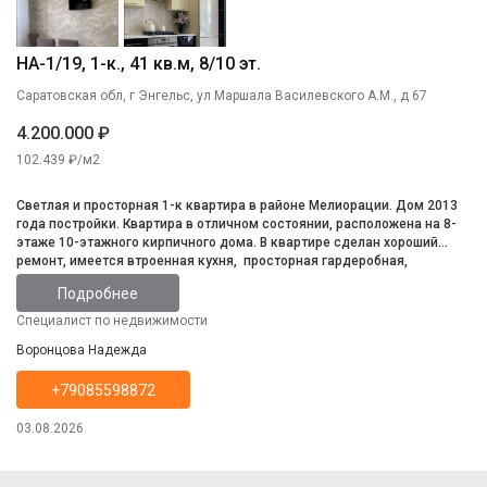
НА-1/19, 1-к., 41 кв.м, 8/10 эт.
Саратовская обл, г Энгельс, ул Маршала Василевского А.М., д 67
4.200.000 ₽
102.439 ₽/м2
Светлая и просторная 1-к квартира в районе Мелиорации. Дом 2013
года постройки. Квартира в отличном состоянии, расположена на 8-
этаже 10-этажного кирпичного дома. В квартире сделан хороший
ремонт, имеется втроенная кухня, просторная гардеробная,
водонагреватель, сплит система, санузел совмещённый в кафеле,
Подробнее
лоджия застеклена. Инфраструктура развита, всё в шаговой
доступности.
Специалист по недвижимости
Воронцова Надежда
+79085598872
03.08.2026