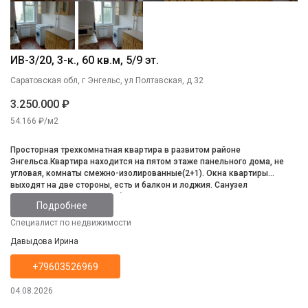
ИВ-3/20, 3-к., 60 кв.м, 5/9 эт.
Саратовская обл, г Энгельс, ул Полтавская, д 32
3.250.000 ₽
54.166 ₽/м2
Просторная трехкомнатная квартира в развитом районе
Энгельса.Квартира находится на пятом этаже панельного дома, не
угловая, комнаты смежно-изолированные(2+1). Окна квартиры
выходят на две стороны, есть и балкон и лоджия. Санузел
раздельный. Квартира требует косметического ремонта, но в целом
Подробнее
состояние жилое. Новому владельцу останется вся мебель, что на
фото. Тамбур на две квартиры. Территория двора благоустроена и
Специалист по недвижимости
заасфальтирована, свободная парковка около дома. Инфраструктура
Давыдова Ирина
в пешей доступности.
+79603526969
04.08.2026