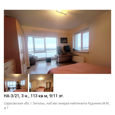
НА-3/21, 3-к., 113 кв.м, 9/11 эт.
Саратовская обл, г Энгельс, наб им.генерал-лейтенанта Рудченко М.М.,
д 7