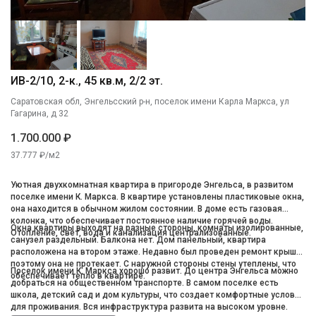
ИВ-2/10, 2-к., 45 кв.м, 2/2 эт.
Саратовская обл, Энгельсский р-н, поселок имени Карла Маркса, ул
Гагарина, д 32
1.700.000 ₽
37.777 ₽/м2
Уютная двухкомнатная квартира в пригороде Энгельса, в развитом
поселке имени К. Маркса. В квартире установлены пластиковые окна,
она находится в обычном жилом состоянии. В доме есть газовая
колонка, что обеспечивает постоянное наличие горячей воды.
Окна квартиры выходят на разные стороны, комнаты изолированные,
Отопление, свет, вода и канализация централизованные.
санузел раздельный. Балкона нет. Дом панельный, квартира
расположена на втором этаже. Недавно был проведен ремонт крыши,
поэтому она не протекает. С наружной стороны стены утеплены, что
Поселок имени К. Маркса хорошо развит. До центра Энгельса можно
обеспечивает тепло в квартире.
добраться на общественном транспорте. В самом поселке есть
школа, детский сад и дом культуры, что создает комфортные условия
для проживания. Вся инфраструктура развита на высоком уровне.