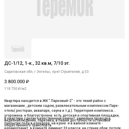
ДС-1/12, 1-к., 32 кв.м, 7/10 эт.
Саратовская обл, г Энгельс, пр-кт Строителей, д 53
3.800.000 ₽
118.750 ₽/м2
Квартира находится в ЖК " Парковый-2" - это тихий район с
магазинами , детским садом, развлекательным комплексом Парк-
отель( ресторан, аквапарк, сауна и т.д.). Территория комплекса
огорожена и благоустроена: есть детская и спортивная площадки,
В квартире сделан качественный ремонт: заменена проводка;
видеонаблюдение, парковка, в пешей доступности остановки
покрытие пола в коридоре, на кухне и в ванной комнате -
общественного транспорта.
керамогранит, в комнате ламинат 33 класса; на стенах обои; потолки