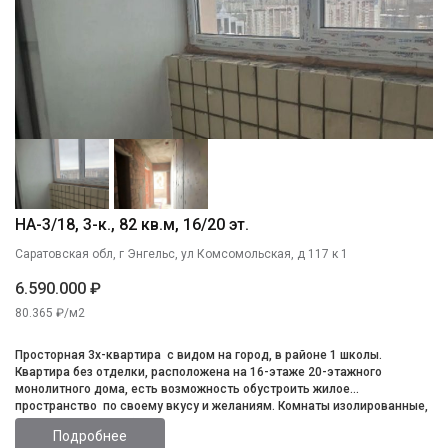
НА-3/18, 3-к., 82 кв.м, 16/20 эт.
Саратовская обл, г Энгельс, ул Комсомольская, д 117 к 1
6.590.000 ₽
80.365 ₽/м2
Просторная 3х-квартира с видом на город, в районе 1 школы.
Квартира без отделки, расположена на 16-этаже 20-этажного
монолитного дома, есть возможность обустроить жилое
пространство по своему вкусу и желаниям. Комнаты изолированные,
санузел раздельный, лоджия с видом на три стороны. Территория
Подробнее
дома огорожена забором, с двумя автоматическими воротами.