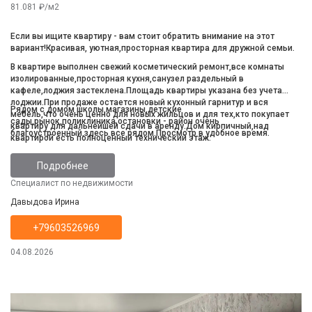
81.081 ₽/м2
Если вы ищите квартиру - вам стоит обратить внимание на этот
вариант!Красивая, уютная,просторная квартира для дружной семьи.
В квартире выполнен свежий косметический ремонт,все комнаты
изолированные,просторная кухня,санузел раздельный в
кафеле,лоджия застеклена.Площадь квартиры указана без учета
лоджии.При продаже остается новый кухонный гарнитур и вся
Рядом с домом школы,магазины,детские
мебель,что очень ценно для новых жильцов и для тех,кто покупает
сады,рынок,поликлиника,остановки - район очень
квартиру для дальнейшей сдачи в аренду.Дом кирпичный,над
благоустроенный,здесь все рядом.Просмотр в удобное время.
квартирой есть полноценный технический этаж.
Подробнее
Специалист по недвижимости
Давыдова Ирина
+79603526969
04.08.2026