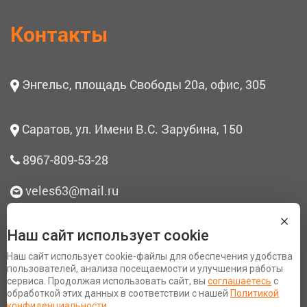
Контакты
Энгельс, площадь Свободы 20а, офис, 305
Саратов, ул. Имени В.С. Зарубина, 150
8967-809-53-28
veles63@mail.ru
Наш сайт использует cookie
О нас
Наш сайт использует cookie-файлы для обеспечения удобства
Согласие на обработку персональных данных
пользователей, анализа посещаемости и улучшения работы
сервиса. Продолжая использовать сайт, вы
соглашаетесь
с
Политика конфиденциальности
обработкой этих данных в соответствии с нашей
Политикой
Разработка сайта Space App
конфиденциальности.