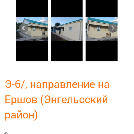
Э-6/, направление на
Ершов (Энгельсский
район)