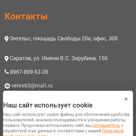
Контакты
Энгельс, площадь Свободы 20а, офис, 305
Саратов, ул. Имени В.С. Зарубина, 150
8967-809-53-28
veles63@mail.ru
Наш сайт использует cookie
О нас
Наш сайт использует cookie-файлы для обеспечения удобства
Согласие на обработку персональных данных
пользователей, анализа посещаемости и улучшения работы
сервиса. Продолжая использовать сайт, вы
соглашаетесь
с
Политика конфиденциальности
обработкой этих данных в соответствии с нашей
Политикой
Разработка сайта Space App