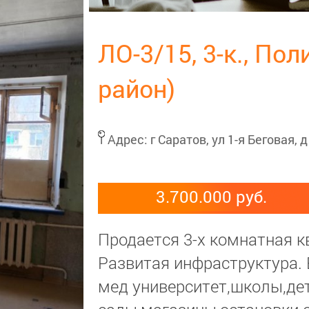
ЛО-3/15, 3-к., По
район)
Адрес:
г Саратов, ул 1-я Беговая, д
3.700.000 руб.
Продается 3-х комнатная 
Развитая инфраструктура. 
мед университет,школы,де