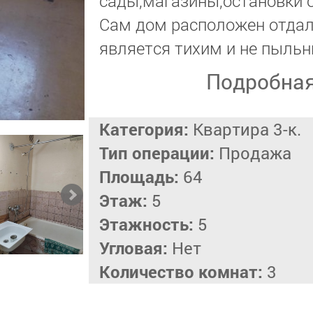
сады,магазины,остановки 
Сам дом расположен отдале
является тихим и не пыль
Подробна
Категория:
Квартира 3-к.
Тип операции:
Продажа
Площадь:
64
Этаж:
5
Этажность:
5
Угловая:
Нет
Количество комнат:
3