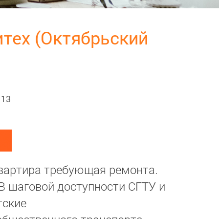
литех (Октябрьский
 13
квартира требующая ремонта.
В шаговой доступности СГТУ и
тские