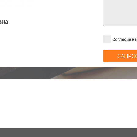
вна
Согласие н