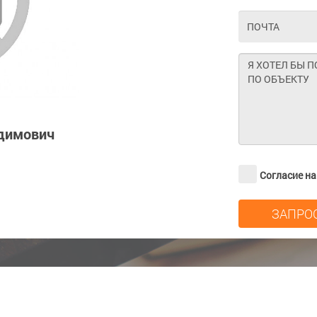
димович
Согласие н