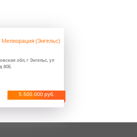
., Мелиорация (Энгельс)
овская обл, г Энгельс, ул
д 80Б
5.500.000 руб.