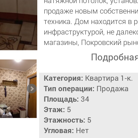
натяжной потолок, установ
продаже новым собственни
техника. Дом находится в р
инфраструктурой, не далек
магазины, Покровский рын
Подробна
Категория:
Квартира 1-к.
Тип операции:
Продажа
Площадь:
34
Этаж:
5
Этажность:
5
Угловая:
Нет