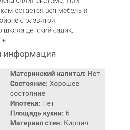
лена сплит система. При
кам остается вся мебель и
айоне с развитой
о школа,детский садик,
ок.
я информация
Материнский капитал:
Нет
Состояние:
Хорошее
состояние
Ипотека:
Нет
Площадь кухни:
6
Материал стен:
Кирпич