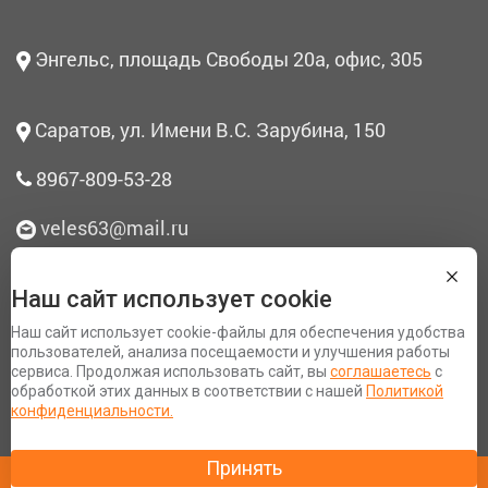
Энгельс, площадь Свободы 20а, офис, 305
Саратов, ул. Имени В.С. Зарубина, 150
8967-809-53-28
veles63@mail.ru
Наш сайт использует cookie
О нас
Наш сайт использует cookie-файлы для обеспечения удобства
Согласие на обработку персональных данных
пользователей, анализа посещаемости и улучшения работы
сервиса. Продолжая использовать сайт, вы
соглашаетесь
с
Политика конфиденциальности
обработкой этих данных в соответствии с нашей
Политикой
Разработка сайта Space App
конфиденциальности.