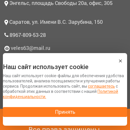
Энгельс, площадь Свободы 20а, офис, 305
Саратов, ул. Имени В.С. Зарубина, 150
8967-809-53-28
veles63@mail.ru
Наш сайт использует cookie
О нас
Наш сайт использует cookie-файлы для обеспечения удобства
Согласие на обработку персональных данных
пользователей, анализа посещаемости и улучшения работы
сервиса. Продолжая использовать сайт, вы
соглашаетесь
с
Политика конфиденциальности
обработкой этих данных в соответствии с нашей
Политикой
Разработка сайта Space App
конфиденциальности.
Copyright 2007 - 2020 © «Терем′ОК».
Все права защищены.