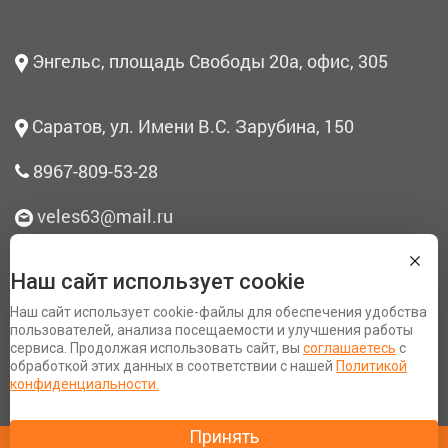
Энгельс, площадь Свободы 20а, офис, 305
Саратов, ул. Имени В.С. Зарубина, 150
8967-809-53-28
veles63@mail.ru
Наш сайт использует cookie
О нас
Наш сайт использует cookie-файлы для обеспечения удобства
Согласие на обработку персональных данных
пользователей, анализа посещаемости и улучшения работы
сервиса. Продолжая использовать сайт, вы
соглашаетесь
с
Политика конфиденциальности
обработкой этих данных в соответствии с нашей
Политикой
Разработка сайта Space App
конфиденциальности.