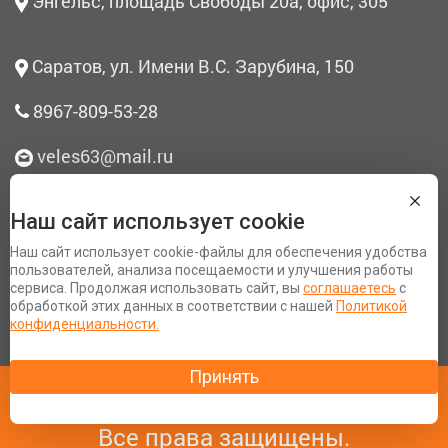
Энгельс, площадь Свободы 20а, офис, 305
Саратов, ул. Имени В.С. Зарубина, 150
8967-809-53-28
veles63@mail.ru
Наш сайт использует cookie
О нас
Наш сайт использует cookie-файлы для обеспечения удобства
Согласие на обработку персональных данных
пользователей, анализа посещаемости и улучшения работы
сервиса. Продолжая использовать сайт, вы
соглашаетесь
с
Политика конфиденциальности
обработкой этих данных в соответствии с нашей
Политикой
Разработка сайта Space App
конфиденциальности.
Copyright 2007 - 2020 © «Терем′ОК».
Все права защищены.