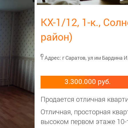
КХ-1/12, 1-к., Со
район)
Адрес:
г Саратов, ул им Бардина И.
3.300.000 руб.
Продается отличная кварти
Отличная, просторная квар
высоком первом этаже 10-