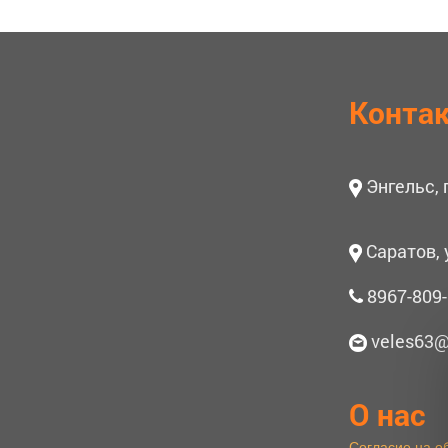
Конта
Энгельс,
Саратов, 
8967-809-
veles63@
О нас
Согласие на о