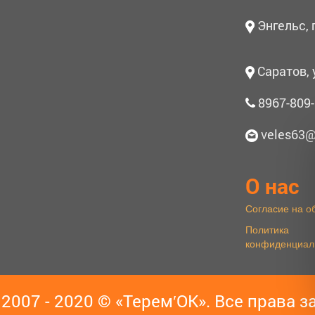
Энгельс,
Саратов, 
8967-809-
veles63@
О нас
Согласие на о
Политика
конфиденциал
 2007 - 2020 © «Терем′ОК». Все права