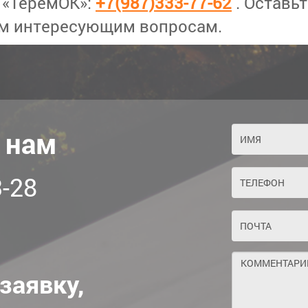
 «ТеремОК»:
+7(987)333-77-62
. Оставь
ем интересующим вопросам.
 нам
-28
заявку,