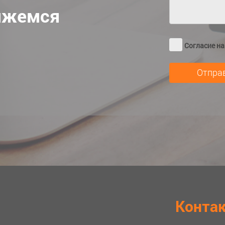
яжемся
Согласие н
Конта