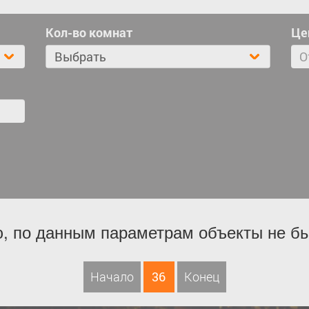
Кол-во комнат
Це
Выбрать
, по данным параметрам объекты не б
Начало
36
Конец