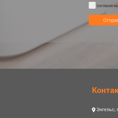
Согласие н
Конта
Энгельс,