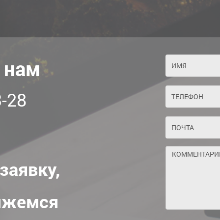
 нам
-28
заявку,
яжемся