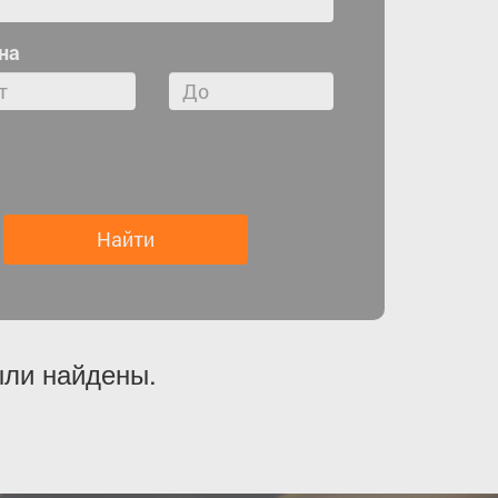
на
ыли найдены.